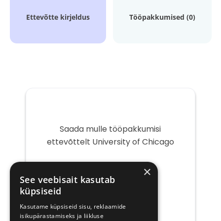
Ettevõtte kirjeldus
Tööpakkumised (0)
Saada mulle tööpakkumisi
ettevõttelt University of Chicago
Teie
×
e-
See veebisait kasutab
post
küpsiseid
Kasutame küpsiseid sisu, reklaamide
isikupärastamiseks ja liikluse