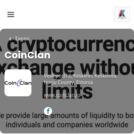
Skip
to
main
content
Tagasi
CoinClan
Veskiposti 2, Kesklinn, Kesklinna,
Harju County, Estonia
www.coinclan.io