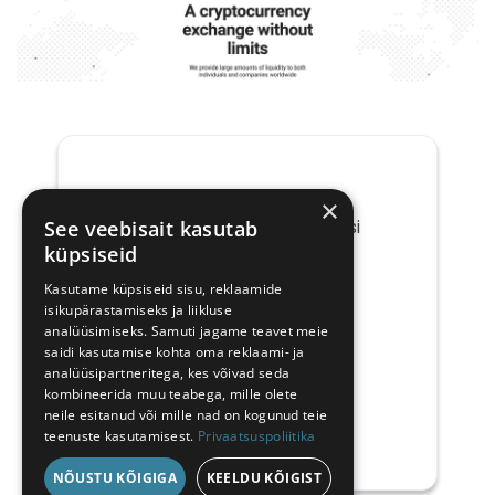
×
Saada mulle tööpakkumisi
See veebisait kasutab
küpsiseid
ettevõttelt CoinClan
Kasutame küpsiseid sisu, reklaamide
Teie
isikupärastamiseks ja liikluse
e-
analüüsimiseks. Samuti jagame teavet meie
post
saidi kasutamise kohta oma reklaami- ja
analüüsipartneritega, kes võivad seda
kombineerida muu teabega, mille olete
neile esitanud või mille nad on kogunud teie
teenuste kasutamisest.
Privaatsuspoliitika
NÕUSTU KÕIGIGA
KEELDU KÕIGIST