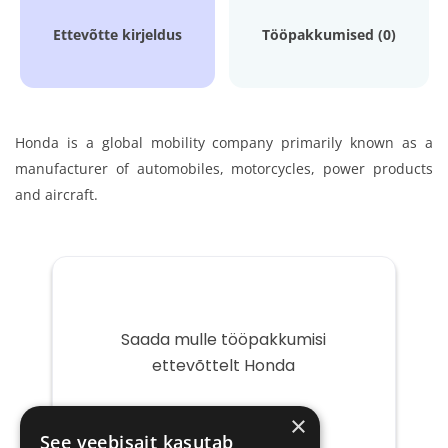
Ettevõtte kirjeldus
Tööpakkumised (0)
Honda is a global mobility company primarily known as a
manufacturer of automobiles, motorcycles,
power products
and aircraft.
Saada mulle tööpakkumisi
ettevõttelt Honda
Teie
×
e-
See veebisait kasutab
post