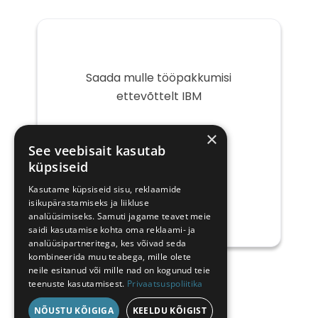
Saada mulle tööpakkumisi
ettevõttelt IBM
Teie
×
e-
See veebisait kasutab
post
küpsiseid
Kasutame küpsiseid sisu, reklaamide
isikupärastamiseks ja liikluse
analüüsimiseks. Samuti jagame teavet meie
saidi kasutamise kohta oma reklaami- ja
analüüsipartneritega, kes võivad seda
kombineerida muu teabega, mille olete
neile esitanud või mille nad on kogunud teie
teenuste kasutamisest.
Privaatsuspoliitika
NÕUSTU KÕIGIGA
KEELDU KÕIGIST