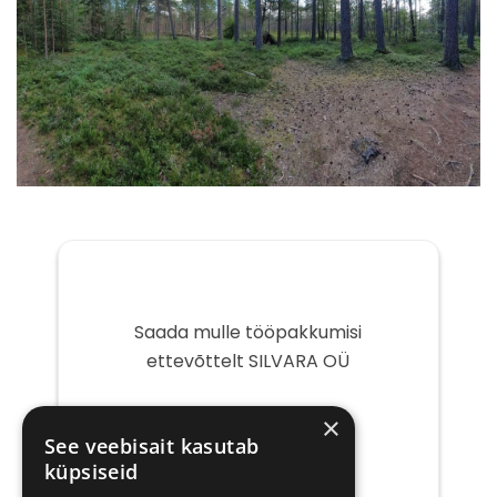
Saada mulle tööpakkumisi
ettevõttelt SILVARA OÜ
Teie
×
e-
See veebisait kasutab
post
küpsiseid