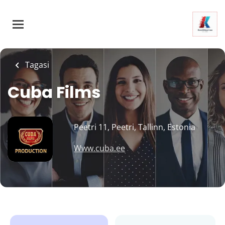
Skip
to
main
content
Tagasi
Cuba Films
Peetri 11, Peetri, Tallinn, Estonia
Www.cuba.ee