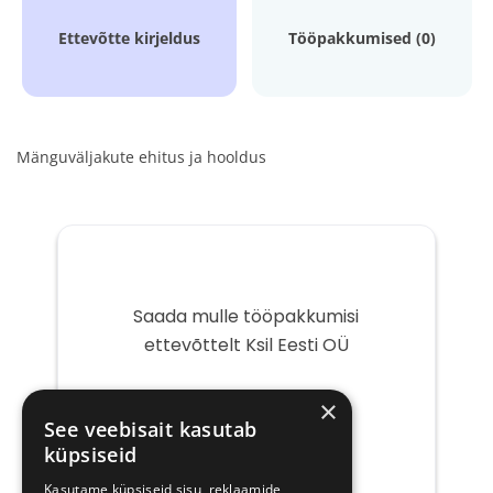
Ettevõtte kirjeldus
Tööpakkumised (0)
Mänguväljakute ehitus ja hooldus
Saada mulle tööpakkumisi
ettevõttelt Ksil Eesti OÜ
Teie
×
e-
See veebisait kasutab
post
küpsiseid
Kasutame küpsiseid sisu, reklaamide