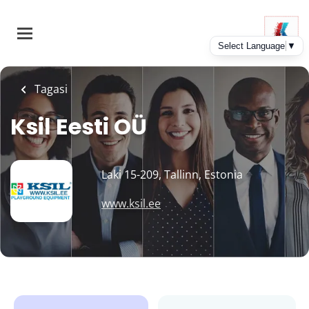
Skip
to
main
content
Tagasi
Ksil Eesti OÜ
Laki 15-209, Tallinn, Estonia
www.ksil.ee