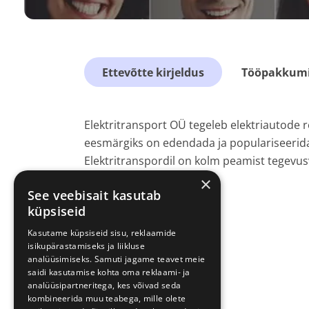
Ettevõtte kirjeldus
Tööpakkumis
Elektritransport OÜ tegeleb elektriautode r
eesmärgiks on edendada ja populariseerida
Elektritranspordil on kolm peamist tegevus
laadimisjaamade müük.
×
See veebisait kasutab
küpsiseid
Kasutame küpsiseid sisu, reklaamide
isikupärastamiseks ja liikluse
analüüsimiseks. Samuti jagame teavet meie
saidi kasutamise kohta oma reklaami- ja
analüüsipartneritega, kes võivad seda
kombineerida muu teabega, mille olete