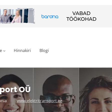
e
Hinnakiri
Blogi
sport OÜ
tonia
www.elektritransport.ee