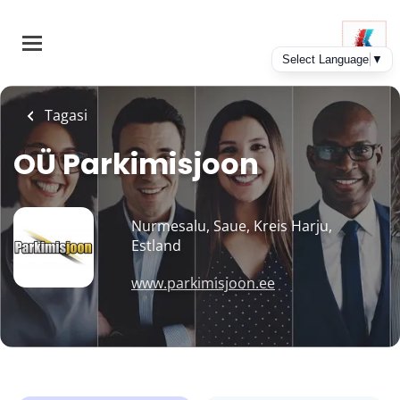
Skip
to
main
content
Tagasi
OÜ Parkimisjoon
Nurmesalu, Saue, Kreis Harju,
Estland
www.parkimisjoon.ee