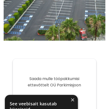
Saada mulle tööpakkumisi
ettevõttelt OÜ Parkimisjoon
Teie
×
e-
See veebisait kasutab
post