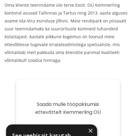
Oma kliente teenindame üle terve Eesti. OÜ Kemmerling
kontorid asuvad Tallinnas ja Tartus ning 2013. aasta alguses
avame Ida-Viru esinduse Jõhvis. Meie rendipark on piisavalt
suur teenindamaks ka suurürituste kümneid tuhandeid
külastajaid. Aastate pikkune kogemus on toonud meie
ettevõttesse tugevate erialateadmistega spetsialiste, mis
võimaldab meil pakkuda oma kliendile parimat kvaliteeti
võimalikult soodsa hinnaga.
Saada mulle tööpakkumisi
ettevõttelt Kemmerling OÜ
Teie
×
e-
See veebisait kasutab
post