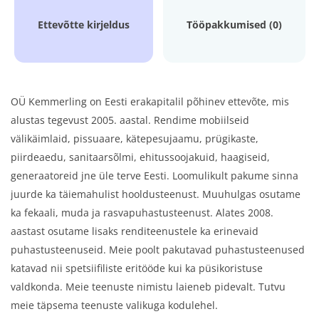
Ettevõtte kirjeldus
Tööpakkumised (0)
OÜ Kemmerling on Eesti erakapitalil põhinev ettevõte, mis
alustas tegevust 2005. aastal. Rendime mobiilseid
välikäimlaid, pissuaare, kätepesujaamu, prügikaste,
piirdeaedu, sanitaarsõlmi, ehitussoojakuid, haagiseid,
generaatoreid jne üle terve Eesti. Loomulikult pakume sinna
juurde ka täiemahulist hooldusteenust. Muuhulgas osutame
ka fekaali, muda ja rasvapuhastusteenust. Alates 2008.
aastast osutame lisaks renditeenustele ka erinevaid
puhastusteenuseid. Meie poolt pakutavad puhastusteenused
katavad nii spetsiifiliste eritööde kui ka püsikoristuse
valdkonda. Meie teenuste nimistu laieneb pidevalt. Tutvu
meie täpsema teenuste valikuga kodulehel.