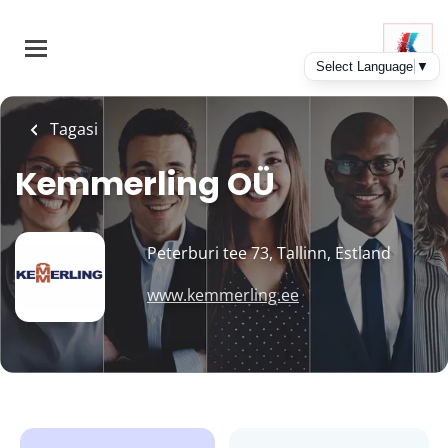
Skip
to
main
content
Tagasi
Kemmerling OÜ
Peterburi tee 73, Tallinn, Estland
www.kemmerling.ee