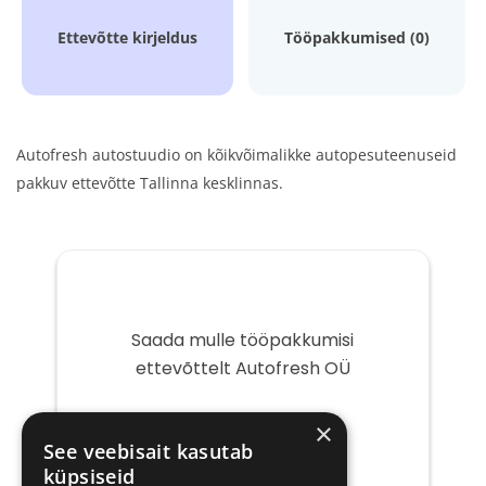
Ettevõtte kirjeldus
Tööpakkumised (0)
Autofresh autostuudio on kõikvõimalikke autopesuteenuseid
pakkuv ettevõtte Tallinna kesklinnas.
Saada mulle tööpakkumisi
ettevõttelt Autofresh OÜ
Teie
×
e-
See veebisait kasutab
post
küpsiseid