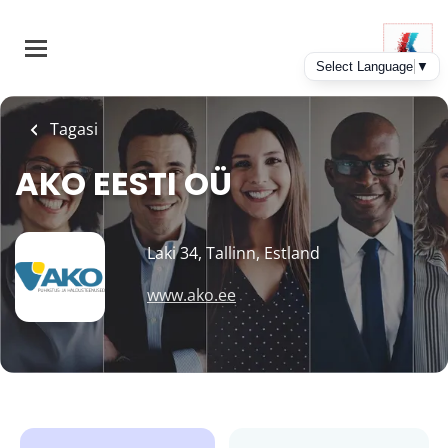
Skip
to
main
content
Tagasi
AKO EESTI OÜ
Laki 34, Tallinn, Estland
www.ako.ee