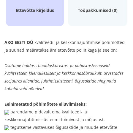
Ettevõtte kirjeldus
Tööpakkumised (0)
AKO EESTI OÜ
kvaliteedi- ja keskkonnajuhtimise põhimõtted
ja suunad määratakse ära ettevõtte poliitikaga ja see on:
Osutame haldus-, hoolduskoristus- ja puhastusteenuseid
kvaliteetselt, kliendikeskselt ja keskkonnasõbralikult, arvestades
seejuures klientide, juhtimissüsteemi, õigusaktide ning muid
kohalduvaid nõudeid.
Eelnimetatud põhimõtete elluviimiseks:
parendame pidevalt oma kvaliteedi- ja
keskkonnajuhtimissüsteemi toimivust ja mõjusust;
tegutseme vastavuses õigusaktide ja muude ettevõtte