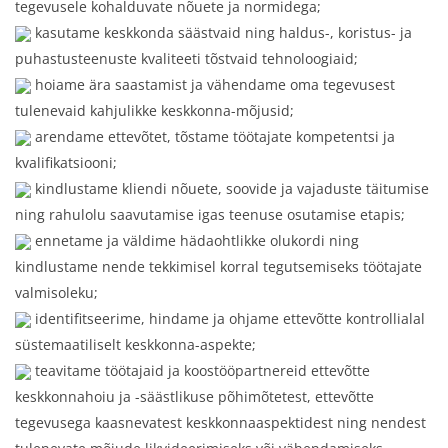
tegevusele kohalduvate nõuete ja normidega;
kasutame keskkonda säästvaid ning haldus-, koristus- ja
puhastusteenuste kvaliteeti tõstvaid tehnoloogiaid;
hoiame ära saastamist ja vähendame oma tegevusest
tulenevaid kahjulikke keskkonna-mõjusid;
arendame ettevõtet, tõstame töötajate kompetentsi ja
kvalifikatsiooni;
kindlustame kliendi nõuete, soovide ja vajaduste täitumise
ning rahulolu saavutamise igas teenuse osutamise etapis;
ennetame ja väldime hädaohtlikke olukordi ning
kindlustame nende tekkimisel korral tegutsemiseks töötajate
valmisoleku;
identifitseerime, hindame ja ohjame ettevõtte kontrollialal
süstemaatiliselt keskkonna-aspekte;
teavitame töötajaid ja koostööpartnereid ettevõtte
keskkonnahoiu ja -säästlikuse põhimõtetest, ettevõtte
tegevusega kaasnevatest keskkonnaaspektidest ning nendest