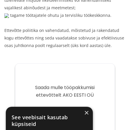
tulenevate mõjude likvideerimiseks või vähendamiseks
vajalikest abinõudest ja meetmetest;
tagame töötajatele ohutu ja tervisliku töökeskkonna.
Ettevõtte poliitika on vahendatud, mõistetud ja rakendatud
kogu ettevõttes ning seda vaadatakse sobivuse ja efektiivsuse
osas juhtkonna poolt regulaarselt (üks kord aastas) üle.
Saada mulle tööpakkumisi
ettevõttelt AKO EESTI OÜ
Teie
×
e-
See veebisait kasutab
post
küpsiseid