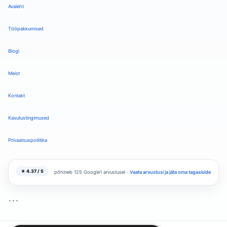
Avaleht
Tööpakkumised
Blogi
Meist
Kontakt
Kasutustingimused
Privaatsuspoliitika
★ 4.37 / 5
põhineb 125 Google'i arvustusel ·
Vaata arvustusi ja jäta oma tagasiside
```