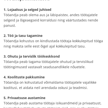
1. Lojaalsus ja selged juhised
Tööandja peab olema aus ja läbipaistev, andes töötajatele
selgeid ja õigeaegseid korraldusi ning väärtustades nende
panust.
2. Töö ja tasu tagamine
Tööandja kohustus on kindlustada töötaja kokkulepitud tööga
ning maksta selle eest õigel ajal kokkulepitud tasu.
3. Ohutu ja tervislik töökeskkond
Tööandja peab tagama töötajatele ohutud ja tervislikud
töötingimused vastavalt seadusandlikele nõuetele.
4. Koolituste pakkumine
Tööandja on kohustatud võimaldama töötajatele vajalikke
koolitusi, et aidata neil arendada oskusi ja teadmisi.
5. Privaatsuse austamine
Tööandja peab austama töötaja isikuandmeid ja privaatsust,