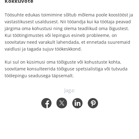
Kokkuvõte
Töösuhte edukas toimimine sõltub mõlema poole koostööst ja
vastastikusest usaldusest. Nii tööandja kui ka töötaja peavad
järgima oma kohustusi ning olema teadlikud oma õigustest.
Kui töötingimustes või lepingus esineb probleeme, on
soovitatav need varakult lahendada, et ennetada suuremaid
vaidlusi ja tagada sujuv töökeskkond.
Kui sul on küsimusi oma töõiguste või kohustuste kohta,
soovitame konsulteerida töõiguse spetsialistiga või tutvuda
töölepingu seadusega täpsemalt.
Jaga: