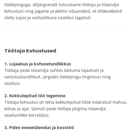
töölepinguga. Alljärgnevalt tutvustame töötaja ja tööandja
kohustusi ning jagame praktilisi nõuandeid, et töökeskkond
oleks sujuv ja vastastikune usaldus tagatud.
Töötaja Kohustused
1. Lojaalsus ja kohusetundlikkus
Töötaja peab tööandja suhtes käituma lojaalselt ja
vastutustundlikult, järgides töölepingu tingimusi ning
seadusi.
2. Kokkulepitud töö tegemine
Töötaja kohustus on teha kokkulepitud tööd määratud mahus,
kohas ja ajal. Samuti peab töötaja järgima tööandja
seaduslikke korraldusi.
3. Pidev enesetäiendus ja koostöö