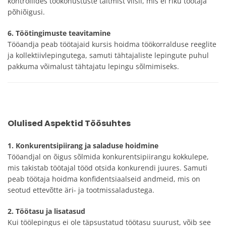
kontrollides töökohustuste täitmist viisil, mis ei riku töötaja
põhiõigusi.
6. Töötingimuste teavitamine
Tööandja peab töötajaid kursis hoidma töökorralduse reeglite
ja kollektiivlepingutega, samuti tähtajaliste lepingute puhul
pakkuma võimalust tähtajatu lepingu sõlmimiseks.
Olulised Aspektid Töösuhtes
1. Konkurentsipiirang ja saladuse hoidmine
Tööandjal on õigus sõlmida konkurentsipiirangu kokkulepe,
mis takistab töötajal tööd otsida konkurendi juures. Samuti
peab töötaja hoidma konfidentsiaalseid andmeid, mis on
seotud ettevõtte äri- ja tootmissaladustega.
2. Töötasu ja lisatasud
Kui töölepingus ei ole täpsustatud töötasu suurust, võib see