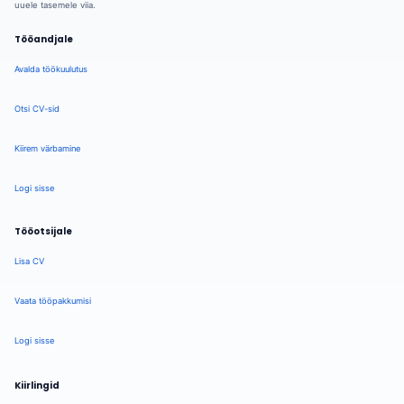
uuele tasemele viia.
Tööandjale
Avalda töökuulutus
Otsi CV-sid
Kiirem värbamine
Logi sisse
Tööotsijale
Lisa CV
Vaata tööpakkumisi
Logi sisse
Kiirlingid