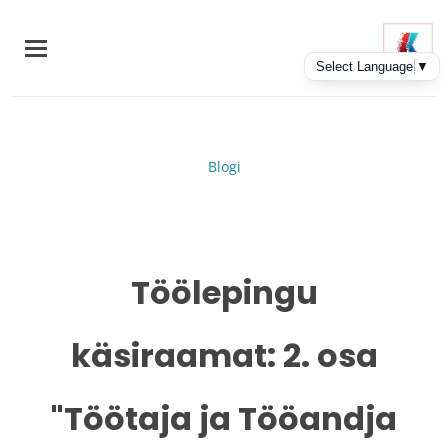
Skip
to
main
content
Blogi
Töölepingu
käsiraamat: 2. osa
"Töötaja ja Tööandja