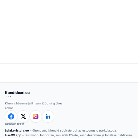
Kandideeri.ee
```
Kiirem värbamine ja lihtsam tööotsing ühes
kohas.
ÖKOSÜSTEEM
Leiakoristaja.ee
– ühendame kliendid sobivate puhastusteenuste pakkujatega.
LisaCV.app
– teistmoodi tööportaal, mis aitab CV-de, kandideerimise ja tööalase nähtavuse