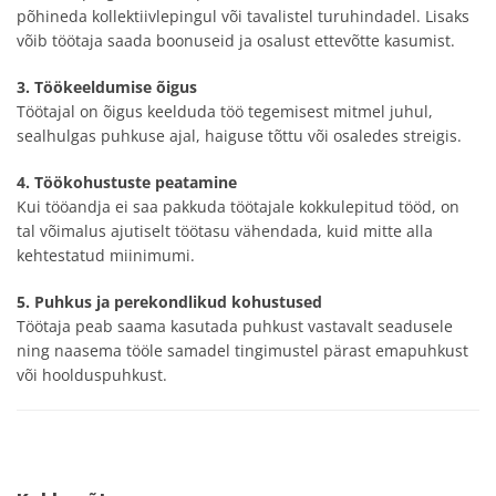
põhineda kollektiivlepingul või tavalistel turuhindadel. Lisaks
võib töötaja saada boonuseid ja osalust ettevõtte kasumist.
3. Töökeeldumise õigus
Töötajal on õigus keelduda töö tegemisest mitmel juhul,
sealhulgas puhkuse ajal, haiguse tõttu või osaledes streigis.
4. Töökohustuste peatamine
Kui tööandja ei saa pakkuda töötajale kokkulepitud tööd, on
tal võimalus ajutiselt töötasu vähendada, kuid mitte alla
kehtestatud miinimumi.
5. Puhkus ja perekondlikud kohustused
Töötaja peab saama kasutada puhkust vastavalt seadusele
ning naasema tööle samadel tingimustel pärast emapuhkust
või hoolduspuhkust.