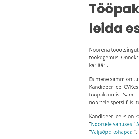
Tööpak
leida e
Noorena tööotsingute
töökogemus. Õnneks o
karjääri.
Esimene samm on tutv
Kandideeri.ee, CVKesk
tööpakkumisi. Samuti
noortele spetsiifilisi
Kandideeri.ee -s on k
"
Noortele vanuses 13 
"
Väljaõpe kohapeal
".