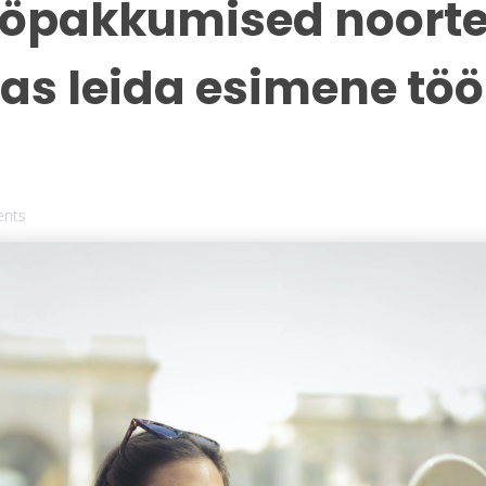
öpakkumised noorte
as leida esimene tö
nts