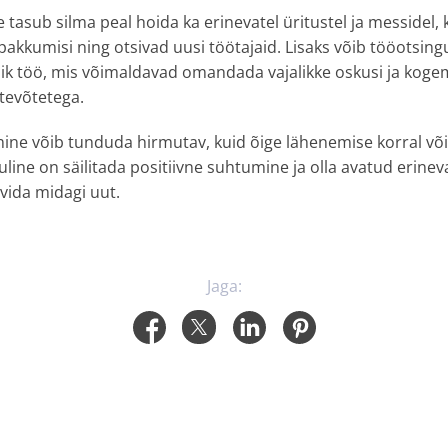
e tasub silma peal hoida ka erinevatel üritustel ja messidel,
kkumisi ning otsivad uusi töötajaid. Lisaks võib tööotsingu
lik töö, mis võimaldavad omandada vajalikke oskusi ja koge
tevõtetega.
ine võib tunduda hirmutav, kuid õige lähenemise korral võib
ine on säilitada positiivne suhtumine ja olla avatud erinev
vida midagi uut.
Jaga: