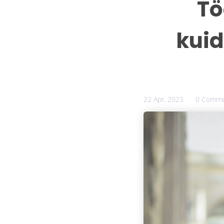
Tö
kuid
22 Apr, 2023
0 Comme