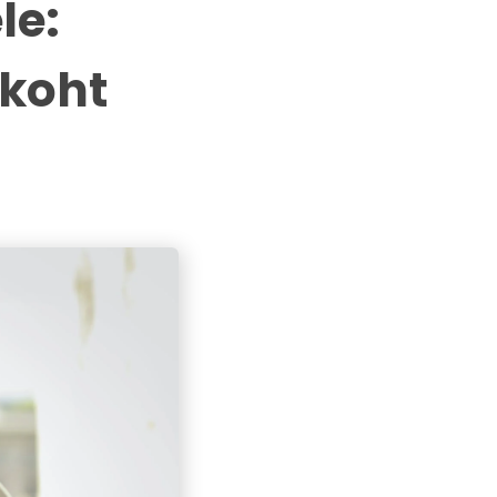
le:
ökoht