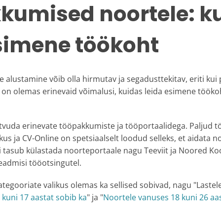
kumised noortele: k
simene töökoht
 alustamine võib olla hirmutav ja segadusttekitav, eriti k
n olemas erinevaid võimalusi, kuidas leida esimene tööko
uda erinevate tööpakkumiste ja tööportaalidega. Paljud t
us ja CV-Online on spetsiaalselt loodud selleks, et aidata no
 tasub külastada noorteportaale nagu Teeviit ja Noored Koo
 teadmisi tööotsingutel.
ategooriate valikus olemas ka sellised sobivad, nagu "Lastele
kuni 17 aastat sobib ka
" ja "
Noortele vanuses 18 kuni 26 aas