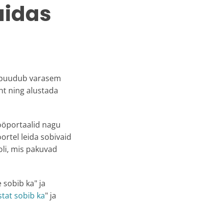
uidas
ui puudub varasem
ht ning alustada
ööportaalid nagu
ortel leida sobivaid
li, mis pakuvad
 sobib ka" ja
tat sobib ka
" ja