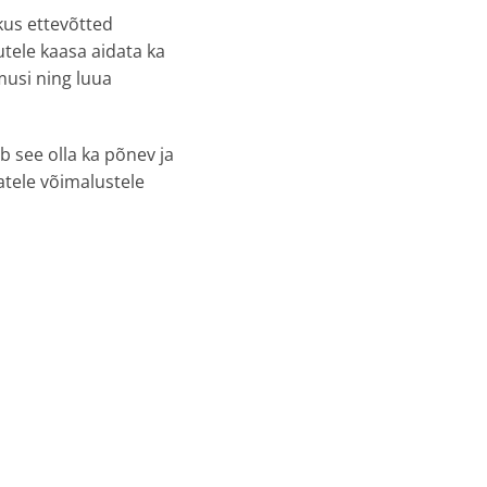
 kus ettevõtted
tele kaasa aidata ka
musi ning luua
 see olla ka põnev ja
atele võimalustele