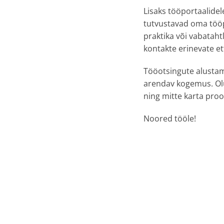
Lisaks tööportaalidel
tutvustavad oma tööpa
praktika või vabataht
kontakte erinevate et
Tööotsingute alustam
arendav kogemus. Olul
ning mitte karta proo
Noored tööle!