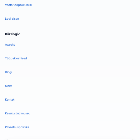
Vaata tööpakkumisi
Logi sisse
Kiirlingid
Avaleht
Tööpakkumised
Blogi
Meist
Kontakt
Kasutustingimused
Privaatsuspoliitika