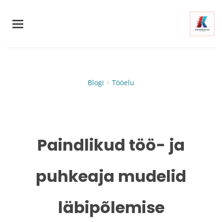
Skip
to
main
content
Blogi
>
Tööelu
Paindlikud töö- ja
puhkeaja mudelid
läbipõlemise