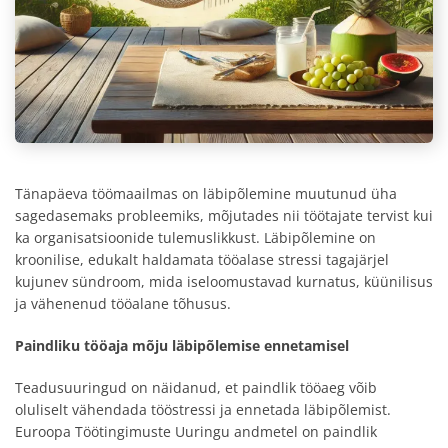
Tänapäeva töömaailmas on läbipõlemine muutunud üha
sagedasemaks probleemiks, mõjutades nii töötajate tervist kui
ka organisatsioonide tulemuslikkust. Läbipõlemine on
kroonilise, edukalt haldamata tööalase stressi tagajärjel
kujunev sündroom, mida iseloomustavad kurnatus, küünilisus
ja vähenenud tööalane tõhusus.
Paindliku tööaja mõju läbipõlemise ennetamisel
Teadusuuringud on näidanud, et paindlik tööaeg võib
oluliselt vähendada tööstressi ja ennetada läbipõlemist.
Euroopa Töötingimuste Uuringu andmetel on paindlik