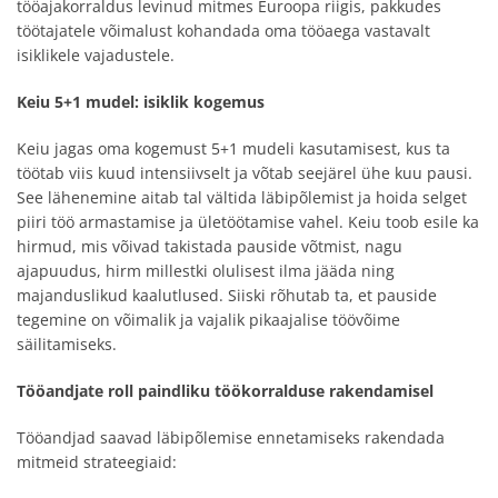
tööajakorraldus levinud mitmes Euroopa riigis, pakkudes
töötajatele võimalust kohandada oma tööaega vastavalt
isiklikele vajadustele.
Keiu 5+1 mudel: isiklik kogemus
Keiu jagas oma kogemust 5+1 mudeli kasutamisest, kus ta
töötab viis kuud intensiivselt ja võtab seejärel ühe kuu pausi.
See lähenemine aitab tal vältida läbipõlemist ja hoida selget
piiri töö armastamise ja ületöötamise vahel. Keiu toob esile ka
hirmud, mis võivad takistada pauside võtmist, nagu
ajapuudus, hirm millestki olulisest ilma jääda ning
majanduslikud kaalutlused. Siiski rõhutab ta, et pauside
tegemine on võimalik ja vajalik pikaajalise töövõime
säilitamiseks.
Tööandjate roll paindliku töökorralduse rakendamisel
Tööandjad saavad läbipõlemise ennetamiseks rakendada
mitmeid strateegiaid: