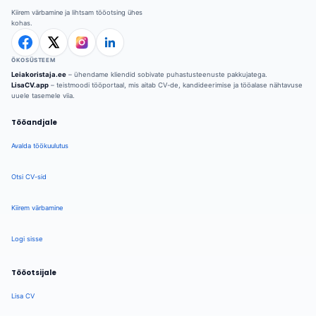
Kiirem värbamine ja lihtsam tööotsing ühes
kohas.
ÖKOSÜSTEEM
Leiakoristaja.ee
– ühendame kliendid sobivate puhastusteenuste pakkujatega.
LisaCV.app
– teistmoodi tööportaal, mis aitab CV-de, kandideerimise ja tööalase nähtavuse
uuele tasemele viia.
Tööandjale
Avalda töökuulutus
Otsi CV-sid
Kiirem värbamine
Logi sisse
Tööotsijale
Lisa CV