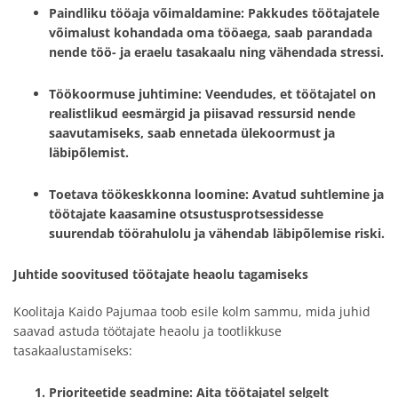
Paindliku tööaja võimaldamine
: Pakkudes töötajatele
võimalust kohandada oma tööaega, saab parandada
nende töö- ja eraelu tasakaalu ning vähendada stressi.
Töökoormuse juhtimine
: Veendudes, et töötajatel on
realistlikud eesmärgid ja piisavad ressursid nende
saavutamiseks, saab ennetada ülekoormust ja
läbipõlemist.
Toetava töökeskkonna loomine
: Avatud suhtlemine ja
töötajate kaasamine otsustusprotsessidesse
suurendab töörahulolu ja vähendab läbipõlemise riski.
Juhtide soovitused töötajate heaolu tagamiseks
Koolitaja Kaido Pajumaa toob esile kolm sammu, mida juhid
saavad astuda töötajate heaolu ja tootlikkuse
tasakaalustamiseks:
Prioriteetide seadmine
: Aita töötajatel selgelt