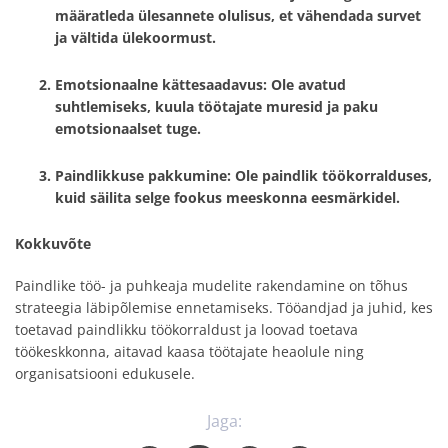
määratleda ülesannete olulisus, et vähendada survet
ja vältida ülekoormust.
Emotsionaalne kättesaadavus
: Ole avatud
suhtlemiseks, kuula töötajate muresid ja paku
emotsionaalset tuge.
Paindlikkuse pakkumine
: Ole paindlik töökorralduses,
kuid säilita selge fookus meeskonna eesmärkidel.
Kokkuvõte
Paindlike töö- ja puhkeaja mudelite rakendamine on tõhus
strateegia läbipõlemise ennetamiseks. Tööandjad ja juhid, kes
toetavad paindlikku töökorraldust ja loovad toetava
töökeskkonna, aitavad kaasa töötajate heaolule ning
organisatsiooni edukusele.
Jaga: