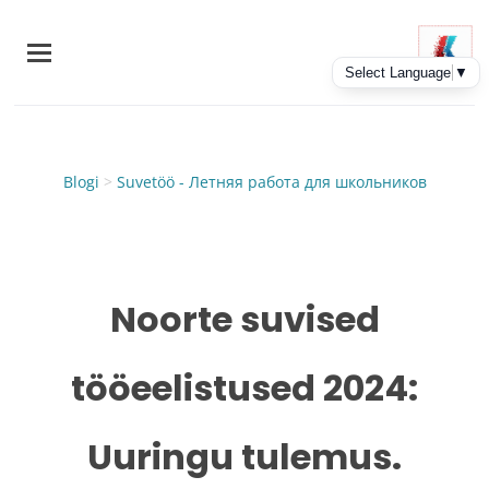
Skip
to
main
content
Blogi
>
Suvetöö - Летняя работа для школьников
Noorte suvised
tööeelistused 2024:
Uuringu tulemus.