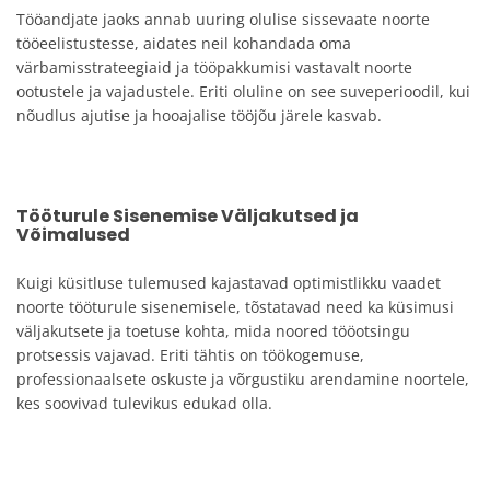
Tööandjate jaoks annab uuring olulise sissevaate noorte
tööeelistustesse, aidates neil kohandada oma
värbamisstrateegiaid ja tööpakkumisi vastavalt noorte
ootustele ja vajadustele. Eriti oluline on see suveperioodil, kui
nõudlus ajutise ja hooajalise tööjõu järele kasvab.
Tööturule Sisenemise Väljakutsed ja
Võimalused
Kuigi küsitluse tulemused kajastavad optimistlikku vaadet
noorte tööturule sisenemisele, tõstatavad need ka küsimusi
väljakutsete ja toetuse kohta, mida noored tööotsingu
protsessis vajavad. Eriti tähtis on töökogemuse,
professionaalsete oskuste ja võrgustiku arendamine noortele,
kes soovivad tulevikus edukad olla.