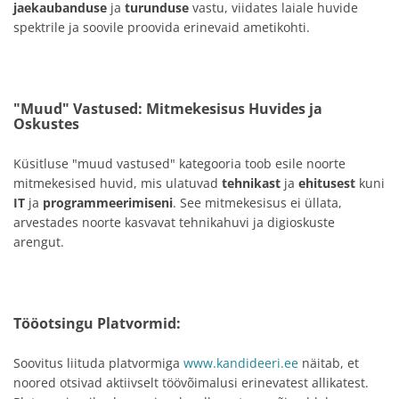
jaekaubanduse
ja
turunduse
vastu, viidates laiale huvide
spektrile ja soovile proovida erinevaid ametikohti.
"Muud" Vastused: Mitmekesisus Huvides ja
Oskustes
Küsitluse "muud vastused" kategooria toob esile noorte
mitmekesised huvid, mis ulatuvad
tehnikast
ja
ehitusest
kuni
IT
ja
programmeerimiseni
. See mitmekesisus ei üllata,
arvestades noorte kasvavat tehnikahuvi ja digioskuste
arengut.
Tööotsingu Platvormid:
Soovitus liituda platvormiga
www.kandideeri.ee
näitab, et
noored otsivad aktiivselt töövõimalusi erinevatest allikatest.