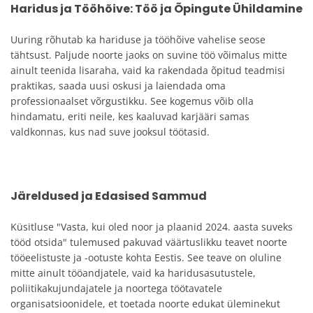
Haridus ja Tööhõive: Töö ja Õpingute Ühildamine
Uuring rõhutab ka hariduse ja tööhõive vahelise seose
tähtsust. Paljude noorte jaoks on suvine töö võimalus mitte
ainult teenida lisaraha, vaid ka rakendada õpitud teadmisi
praktikas, saada uusi oskusi ja laiendada oma
professionaalset võrgustikku. See kogemus võib olla
hindamatu, eriti neile, kes kaaluvad karjääri samas
valdkonnas, kus nad suve jooksul töötasid.
Järeldused ja Edasised Sammud
Küsitluse "Vasta, kui oled noor ja plaanid 2024. aasta suveks
tööd otsida" tulemused pakuvad väärtuslikku teavet noorte
tööeelistuste ja -ootuste kohta Eestis. See teave on oluline
mitte ainult tööandjatele, vaid ka haridusasutustele,
poliitikakujundajatele ja noortega töötavatele
organisatsioonidele, et toetada noorte edukat üleminekut