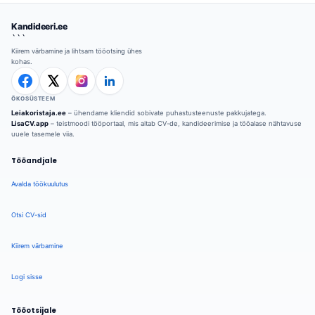
Kandideeri.ee
```
Kiirem värbamine ja lihtsam tööotsing ühes
kohas.
ÖKOSÜSTEEM
Leiakoristaja.ee
– ühendame kliendid sobivate puhastusteenuste pakkujatega.
LisaCV.app
– teistmoodi tööportaal, mis aitab CV-de, kandideerimise ja tööalase nähtavuse
uuele tasemele viia.
Tööandjale
Avalda töökuulutus
Otsi CV-sid
Kiirem värbamine
Logi sisse
Tööotsijale