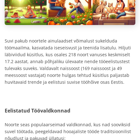
Suvi pakub noortele ainulaadset võimalust sukelduda
töömaailma, kasvatada iseseisvust ja teenida lisatulu. Hiljuti
läbiviidud küsitlus, kus osales 218 noort vanuses keskmiselt
17.2 aastat, annab põhjaliku ülevaate nende tööeelistustest
tulevaks suveks. Valdavalt naissoost (169 naissoost ja 49
meessoost vastajat) noorte hulgas tehtud küsitlus paljastab
huvitavaid trende ja eelistusi suvise tööhõive osas Eestis.
Eelistatud Töövaldkonnad
Noorte seas populaarseimad valdkonnad, kus nad sooviksid
suvel töötada, peegeldavad hooajaliste tööde traditsioonilist
nõudlust ja pakuvad üllatusi: