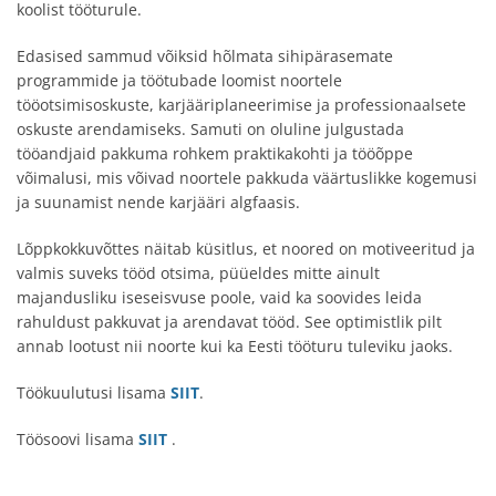
koolist tööturule.
Edasised sammud võiksid hõlmata sihipärasemate
programmide ja töötubade loomist noortele
tööotsimisoskuste, karjääriplaneerimise ja professionaalsete
oskuste arendamiseks. Samuti on oluline julgustada
tööandjaid pakkuma rohkem praktikakohti ja tööõppe
võimalusi, mis võivad noortele pakkuda väärtuslikke kogemusi
ja suunamist nende karjääri algfaasis.
Lõppkokkuvõttes näitab küsitlus, et noored on motiveeritud ja
valmis suveks tööd otsima, püüeldes mitte ainult
majandusliku iseseisvuse poole, vaid ka soovides leida
rahuldust pakkuvat ja arendavat tööd. See optimistlik pilt
annab lootust nii noorte kui ka Eesti tööturu tuleviku jaoks.
Töökuulutusi lisama
SIIT
.
Töösoovi lisama
SIIT
.