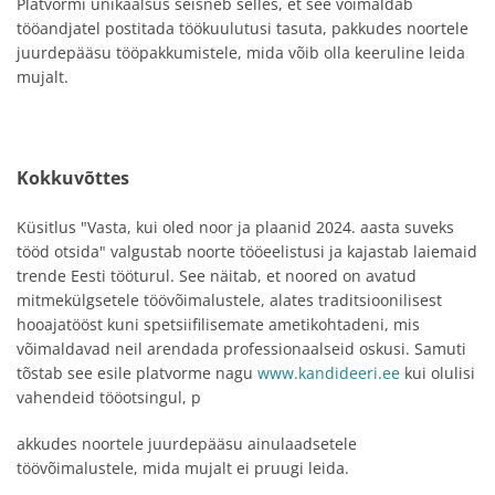
Platvormi unikaalsus seisneb selles, et see võimaldab
tööandjatel postitada töökuulutusi tasuta, pakkudes noortele
juurdepääsu tööpakkumistele, mida võib olla keeruline leida
mujalt.
Kokkuvõttes
Küsitlus "Vasta, kui oled noor ja plaanid 2024. aasta suveks
tööd otsida" valgustab noorte tööeelistusi ja kajastab laiemaid
trende Eesti tööturul. See näitab, et noored on avatud
mitmekülgsetele töövõimalustele, alates traditsioonilisest
hooajatööst kuni spetsiifilisemate ametikohtadeni, mis
võimaldavad neil arendada professionaalseid oskusi. Samuti
tõstab see esile platvorme nagu
www.kandideeri.ee
kui olulisi
vahendeid tööotsingul, p
akkudes noortele juurdepääsu ainulaadsetele
töövõimalustele, mida mujalt ei pruugi leida.