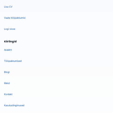
Lisa CV
Vaata tööpakkumisi
Logi sisse
Kiirlingid
Avaleht
Tööpakkumised
Blogi
Meist
Kontakt
Kasutustingimused