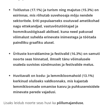
Toitlustus
(17.1%) ja
turism ning majutus
(15.3%) on
esirinnas, mis rõhutab suvehooaja mõju nendele
sektoritele. Eriti populaarseks osutuvad ametikohad
nagu ettekandjad, vastuvõtutöötajad ja
hommikusöögisaali abilised, kuna need pakuvad
võimalust suhelda erinevate inimestega ja töötada
paindliku graafiku alusel.
Ürituste korraldamine ja festivalid
(16.3%) on samuti
noorte seas hinnatud, ilmselt tänu võimalusele
osaleda suvistes sündmustes ja festivalide melus.
Huvitavalt on
kodu- ja lemmikloomahoid
(13.1%)
kerkinud oluliseks valdkonnaks, mis kajastab
lemmikloomade omamise kasvu ja puhkusereisidele
minevate perede vajadusi.
Lisaks leidub noorte seas huvi ka
põllumajanduse
,