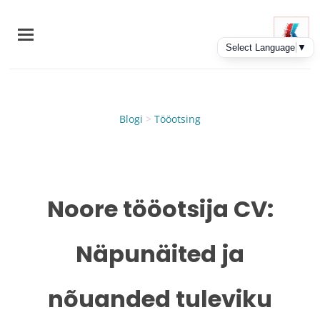
Skip
to
main
content
Blogi
>
Tööotsing
Noore tööotsija CV:
Näpunäited ja
nõuanded tuleviku