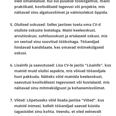
oled omandanud. Kui sul puudub töökogemus, maini
praktikaid, kooliväliseid tegevusi või projekte, mis
näitavad sinu algatusvõimet ja valmisolekut õppida.
Olulised oskused:
Selles jaotises toeta oma CV-d
oluliste oskuste loeteluga. Maini keeleoskust,
arvutioskusi, suhtlusoskust ja erialaseid oskusi, mis
on seotud sinu soovitud töökohaga. Tööandjad
hindavad kandidaate, kes omavad mitmekülgseid
oskusi.
Lisainfo ja saavutused:
Lisa CV-le jaotis "Lisainfo", kus
mainid muid olulisi aspekte, mis võivad tööandjale
huvi pakkuda. Näiteks võid mainida keeleoskust,
saavutusi koolivälisest tegevusest või huvialasid, mis
näitavad sinu mitmekülgsust ja kohanemisvõimet.
Viited:
Lõpetuseks võid lisada jaotise "Viited", kus
mainid inimesi, kellelt tööandjad saavad küsida
tagasisidet sinu kohta. Veendu, et oled eelnevalt