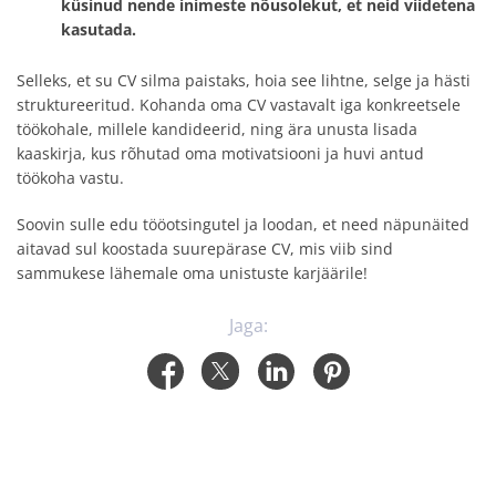
küsinud nende inimeste nõusolekut, et neid viidetena
kasutada.
Selleks, et su CV silma paistaks, hoia see lihtne, selge ja hästi
struktureeritud. Kohanda oma CV vastavalt iga konkreetsele
töökohale, millele kandideerid, ning ära unusta lisada
kaaskirja, kus rõhutad oma motivatsiooni ja huvi antud
töökoha vastu.
Soovin sulle edu tööotsingutel ja loodan, et need näpunäited
aitavad sul koostada suurepärase CV, mis viib sind
sammukese lähemale oma unistuste karjäärile!
Jaga: