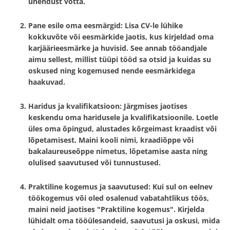
ühendust võtta.
Pane esile oma eesmärgid:
Lisa CV-le lühike
kokkuvõte või eesmärkide jaotis, kus kirjeldad oma
karjäärieesmärke ja huvisid. See annab tööandjale
aimu sellest, millist tüüpi tööd sa otsid ja kuidas su
oskused ning kogemused nende eesmärkidega
haakuvad.
Haridus ja kvalifikatsioon:
Järgmises jaotises
keskendu oma haridusele ja kvalifikatsioonile. Loetle
üles oma õpingud, alustades kõrgeimast kraadist või
lõpetamisest. Maini kooli nimi, kraadiõppe või
bakalaureuseõppe nimetus, lõpetamise aasta ning
olulised saavutused või tunnustused.
Praktiline kogemus ja saavutused:
Kui sul on eelnev
töökogemus või oled osalenud vabatahtlikus töös,
maini neid jaotises "Praktiline kogemus". Kirjelda
lühidalt oma tööülesandeid, saavutusi ja oskusi, mida