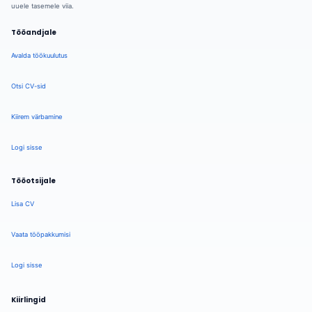
uuele tasemele viia.
Tööandjale
Avalda töökuulutus
Otsi CV-sid
Kiirem värbamine
Logi sisse
Tööotsijale
Lisa CV
Vaata tööpakkumisi
Logi sisse
Kiirlingid