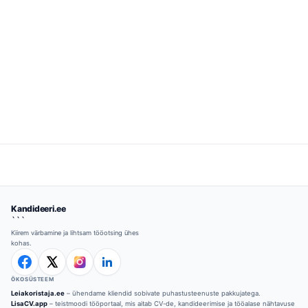
Kandideeri.ee
```
Kiirem värbamine ja lihtsam tööotsing ühes
kohas.
ÖKOSÜSTEEM
Leiakoristaja.ee
– ühendame kliendid sobivate puhastusteenuste pakkujatega.
LisaCV.app
– teistmoodi tööportaal, mis aitab CV-de, kandideerimise ja tööalase nähtavuse