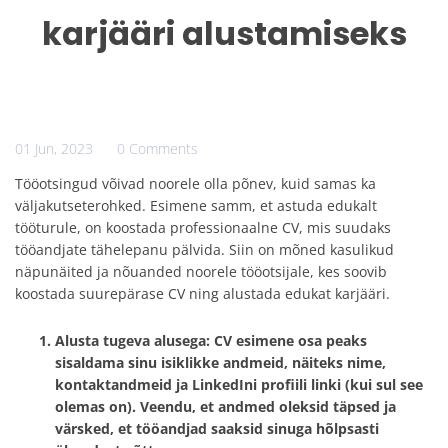
karjääri alustamiseks
01 Jun, 2023
0 Comments
Tööotsingud võivad noorele olla põnev, kuid samas ka
väljakutseterohked. Esimene samm, et astuda edukalt
tööturule, on koostada professionaalne CV, mis suudaks
tööandjate tähelepanu pälvida. Siin on mõned kasulikud
näpunäited ja nõuanded noorele tööotsijale, kes soovib
koostada suurepärase CV ning alustada edukat karjääri.
Alusta tugeva alusega:
CV esimene osa peaks
sisaldama sinu isiklikke andmeid, näiteks nime,
kontaktandmeid ja LinkedIni profiili linki (kui sul see
olemas on). Veendu, et andmed oleksid täpsed ja
värsked, et tööandjad saaksid sinuga hõlpsasti