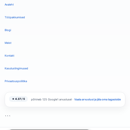
Avaleht
Tööpakkumised
Blogi
Meist
Kontakt
Kasutustingimused
Privaatsuspoliitika
★ 4.37 / 5
põhineb 125 Google'i arvustusel ·
Vaata arvustusi ja jäta oma tagasiside
```