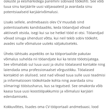
oskuste ja eesmärkidega paremini sobivaid töökohti. See võib
tuua sinu karjäärile uusi väljavaateid ja avardada sinu
potentsiaalseid karjäärivõimalusi.
Lisaks sellele, andmebaasis olev CV muudab sind
potentsiaalseks kandidaadiks, keda tööandjad võivad
aktiivselt otsida, isegi kui sa ise hetkel tööd ei otsi. Tööandjad
võivad sinuga ühendust võtta, kui neil tekib sobiv töökoht,
avades sulle võimaluse uuteks väljakutseteks.
Üheks tähtsaks aspektiks on ka tööportaalide pakutav
võimalus suhelda nii tööandjate kui ka teiste tööotsijatega.
See võimaldab sul luua uusi ja olulisi tööalaseid kontakte ning
laiendada oma professionaalset võrgustikku. Tööalased
kontaktid on olulised, sest nad võivad tuua sulle uusi teadmisi
ja informatsiooni töökohtade kohta ning avardada sinu
silmaringi tööstusharus, kus sa tegutsed. See omakorda võib
kaasa tuua uusi koostööpakkumisi ja võimalusi karjääri
edendamiseks.
Kokkuvõttes, lisades oma CV tööportaali andmebaasi, lood