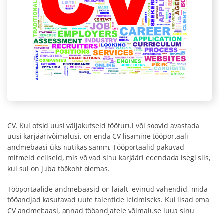
CV. Kui otsid uusi väljakutseid tööturul või soovid avastada
uusi karjäärivõimalusi, on enda CV lisamine tööportaali
andmebaasi üks nutikas samm. Tööportaalid pakuvad
mitmeid eeliseid, mis võivad sinu karjääri edendada isegi siis,
kui sul on juba töökoht olemas.
Tööportaalide andmebaasid on laialt levinud vahendid, mida
tööandjad kasutavad uute talentide leidmiseks. Kui lisad oma
CV andmebaasi, annad tööandjatele võimaluse luua sinu