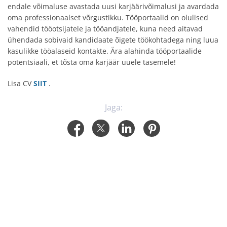
endale võimaluse avastada uusi karjäärivõimalusi ja avardada
oma professionaalset võrgustikku. Tööportaalid on olulised
vahendid tööotsijatele ja tööandjatele, kuna need aitavad
ühendada sobivaid kandidaate õigete töökohtadega ning luua
kasulikke tööalaseid kontakte. Ära alahinda tööportaalide
potentsiaali, et tõsta oma karjäär uuele tasemele!
Lisa CV
SIIT
.
Jaga: