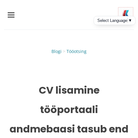
Skip
to
main
content
Blogi
>
Tööotsing
CV lisamine
tööportaali
andmebaasi tasub end