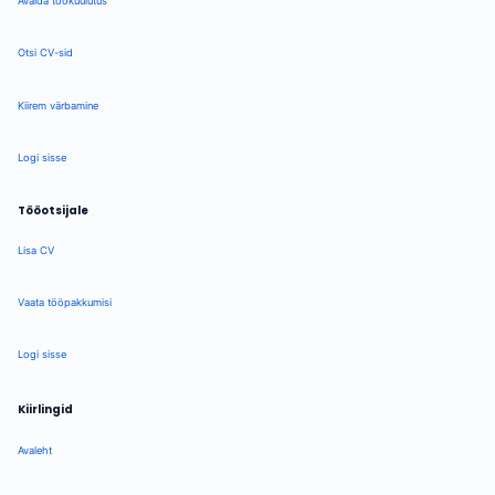
Avalda töökuulutus
Otsi CV-sid
Kiirem värbamine
Logi sisse
Tööotsijale
Lisa CV
Vaata tööpakkumisi
Logi sisse
Kiirlingid
Avaleht