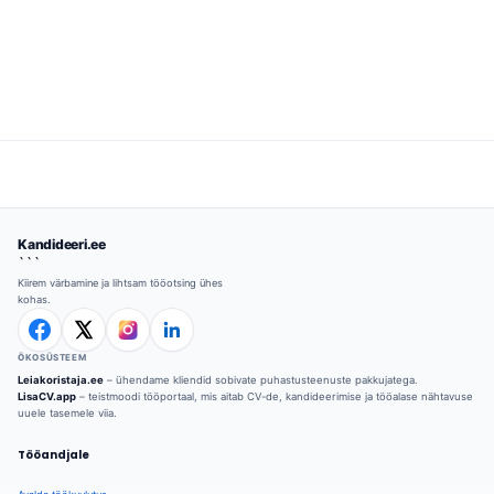
Kandideeri.ee
```
Kiirem värbamine ja lihtsam tööotsing ühes
kohas.
ÖKOSÜSTEEM
Leiakoristaja.ee
– ühendame kliendid sobivate puhastusteenuste pakkujatega.
LisaCV.app
– teistmoodi tööportaal, mis aitab CV-de, kandideerimise ja tööalase nähtavuse
uuele tasemele viia.
Tööandjale