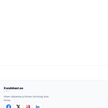
Kandideeri.ee
```
Kiirem värbamine ja lihtsam tööotsing ühes
kohas.