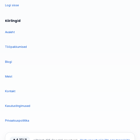
Logi sisse
Kiirlingid
Avaleht
Tööpakkumised
Blogi
Meist
Kontakt
Kasutustingimused
Privaatsuspoliitika
★ 4.37 / 5