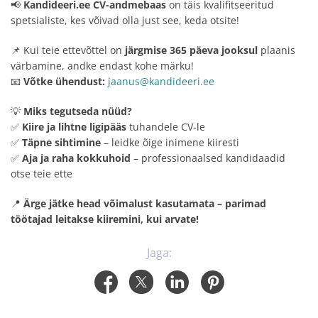
📢
Kandideeri.ee CV-andmebaas
on täis kvalifitseeritud
spetsialiste, kes võivad olla just see, keda otsite!
📌 Kui teie ettevõttel on
järgmise 365 päeva jooksul
plaanis
värbamine, andke endast kohe märku!
📧
Võtke ühendust:
jaanus@kandideeri.ee
💡
Miks tegutseda nüüd?
✅
Kiire ja lihtne ligipääs
tuhandele CV-le
✅
Täpne sihtimine
– leidke õige inimene kiiresti
✅
Aja ja raha kokkuhoid
– professionaalsed kandidaadid
otse teie ette
📍
Ärge jätke head võimalust kasutamata – parimad
töötajad leitakse kiiremini, kui arvate!
Jaga: