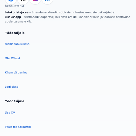
ÖKOSÜSTEEM
Leiakoristaja.ee
– ühendame kliendid sobivate puhastusteenuste pakkujatega.
LisaCV.app
– teistmoodi tööportaal, mis aitab CV-de, kandideerimise ja tööalase nähtavuse
uuele tasemele viia.
Tööandjale
Avalda töökuulutus
Otsi CV-sid
Kiirem värbamine
Logi sisse
Tööotsijale
Lisa CV
Vaata tööpakkumisi