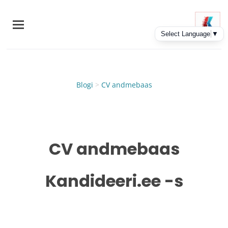
Skip
to
main
content
Blogi
>
CV andmebaas
CV andmebaas
Kandideeri.ee -s