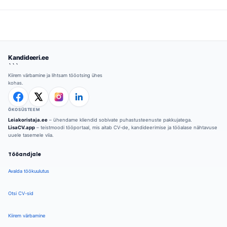
Kandideeri.ee
```
Kiirem värbamine ja lihtsam tööotsing ühes
kohas.
ÖKOSÜSTEEM
Leiakoristaja.ee
– ühendame kliendid sobivate puhastusteenuste pakkujatega.
LisaCV.app
– teistmoodi tööportaal, mis aitab CV-de, kandideerimise ja tööalase nähtavuse
uuele tasemele viia.
Tööandjale
Avalda töökuulutus
Otsi CV-sid
Kiirem värbamine