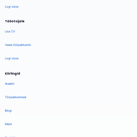
Logi sisse
Tööotsijale
Lisa CV
Vaata tööpakkumisi
Logi sisse
Kiirlingid
Avaleht
Tööpakkumised
Blogi
Meist