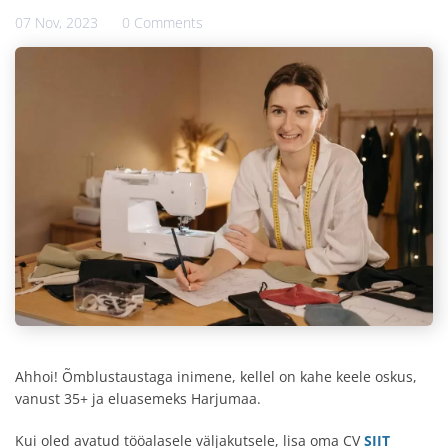
07 Nov, 2023
0 Comments
Ahhoi! Õmblustaustaga inimene, kellel on kahe keele oskus,
vanust 35+ ja eluasemeks Harjumaa.
Kui oled avatud tööalasele väljakutsele, lisa oma CV
SIIT