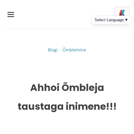
Skip
to
main
content
Blogi
>
Õmblemine
Ahhoi Õmbleja
taustaga inimene!!!