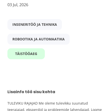
Harju maakond
(1)
03 Jul, 2026
сварщик сборщик mig mag
INSENERITÖÖ JA TEHNIKA
Linn
Jüri
(1)
ROBOOTIKA JA AUTOMAATIKA
СВАРЩИК-СБОРЩИК MIG/MAG
Peetri
(1)
Barona Eesti OÜ
TÄISTÖÖAEG
Harjumaa
03 Jul, 2026
Töökategooriad
Täistööaeg
Inseneritöö ja tehnika
(3)
Lisainfo töö sisu kohta
Robootika ja automaatika
(2)
TULEVIKU RAJAJAD Me oleme tulevikku suunatud
IT ja telekommunikatsioon
(1)
СВАРЩИК
teerajajad, eksperdid ja probleemide lahendajad. Loome