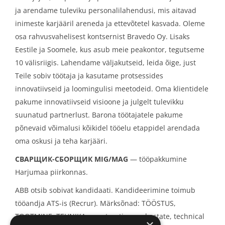
ja arendame tuleviku personalilahendusi, mis aitavad
Barona Eesti OÜ
inimeste karjääril areneda ja ettevõtetel kasvada. Oleme
Aruküla tee, Jüri, Harjumaa
Töövorm
osa rahvusvahelisest kontsernist Bravedo Oy. Lisaks
19 Jun, 2026
Eestile ja Soomele, kus asub meie peakontor, tegutseme
Täistööaeg
(3)
10 välisriigis. Lahendame väljakutseid, leida õige, just
Täistööaeg
Teile sobiv töötaja ja kasutame protsessides
innovatiivseid ja loomingulisi meetodeid. Oma klientidele
pakume innovatiivseid visioone ja julgelt tulevikku
Kohapeal/Kaugtöö
suunatud partnerlust. Barona töötajatele pakume
СБОРЩИК ПРОВОДОВ
Kohapeal
(3)
põnevaid võimalusi kõikidel tööelu etappidel arendada
Barona Eesti OÜ
oma oskusi ja teha karjääri.
Peetri alevik, Harjumaa
СВАРЩИК-СБОРЩИК MIG/MAG
— tööpakkumine
Harjumaa piirkonnas.
06 May, 2026
Ettevõtte nimi
ABB otsib sobivat kandidaati. Kandideerimine toimub
Täistööaeg
Barona Eesti OÜ
(3)
tööandja ATS-is (Recrur). Märksõnad: TÖÖSTUS,
TOOTMINE, TEHNIKA, construction real estate, technical