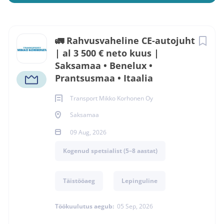
Korhonen Oy
Next
🚛 Rahvusvaheline CE-autojuht
Soovin Kandideerida
| al 3 500 € neto kuus |
Saksamaa • Benelux •
Prantsusmaa • Itaalia
Saksamaa
Transport Mikko Korhonen Oy
09 Aug, 2026
Saksamaa
Kogemustase
Kogenud spetsialist (5–8 aastat)
09 Aug, 2026
Ametikoha täpsustus
Kogenud spetsialist (5–8 aastat)
➤ Logistika ja transport, Veoautojuht (CE-
kategooria)
Täistööaeg
Lepinguline
Töökuulutus aegub:
05 Sep, 2026
LOGISTIKA JA TRANSPORT