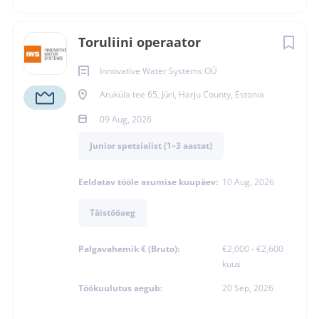
TÄISTÖÖAEG
Toruliini operaator
LEPINGULINE
Innovative Water Systems OÜ
Aruküla tee 65, Jüri, Harju County, Estonia
09 Aug, 2026
Junior spetsialist (1–3 aastat)
Kas otsid tööandjat, kelle
Eeldatav tööle asumise kuupäev:
10 Aug, 2026
juurde tahaksid jääda
aastateks?
Täistööaeg
Kõrge palk on oluline. Sama oluline on aga teadmine, et
Palgavahemik € (Bruto):
€2,000 - €2,600
kuus
tööandja peab oma sõna, väärtustab oma inimesi ning
kohtleb autojuhte partneritena – mitte lihtsalt
Töökuulutus aegub:
20 Sep, 2026
töötajatena.