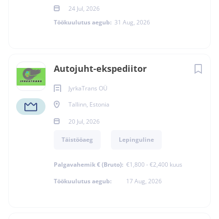
24 Jul, 2026
Juhtimisõigus
Töökuulutus aegub:
31 Aug, 2026
CE – Veoauto + haagis
Autojuht-ekspediitor
JyrkaTrans OÜ
Tallinn, Estonia
Peapilt (kuulutuse
20 Jul, 2026
põhivisuaal)
Täistööaeg
Lepinguline
Palgavahemik € (Bruto):
€1,800 - €2,400 kuus
Töökuulutus aegub:
17 Aug, 2026