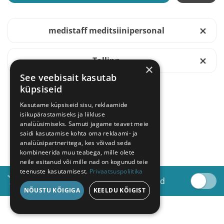
medistaff meditsiinipersonal
Tallinn
×
See veebisait kasutab
küpsiseid
Kasutame küpsiseid sisu, reklaamide
isikupärastamiseks ja liikluse
NÄITA ROHKEM
analüüsimiseks. Samuti jagame teavet meie
saidi kasutamise kohta oma reklaami- ja
analüüsipartneritega, kes võivad seda
kombineerida muu teabega, mille olete
neile esitanud või mille nad on kogunud teie
teenuste kasutamisest.
Privaatsuspoliitika
Saada minu e-postile sarnaseid töid
NÕUSTU KÕIGIGA
KEELDU KÕIGIST