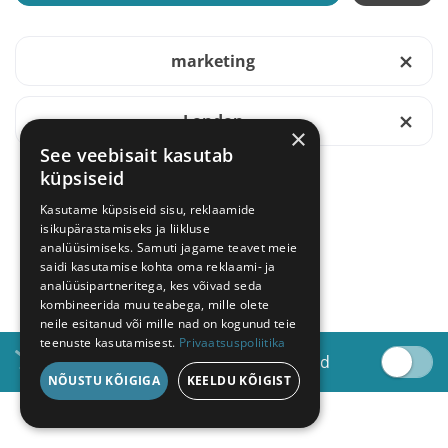
marketing
London
×
See veebisait kasutab
küpsiseid
Kasutame küpsiseid sisu, reklaamide
isikupärastamiseks ja liikluse
NÄITA ROHKEM
analüüsimiseks. Samuti jagame teavet meie
saidi kasutamise kohta oma reklaami- ja
analüüsipartneritega, kes võivad seda
kombineerida muu teabega, mille olete
neile esitanud või mille nad on kogunud teie
teenuste kasutamisest.
Privaatsuspoliitika
Saada minu e-postile sarnaseid töid
NÕUSTU KÕIGIGA
KEELDU KÕIGIST