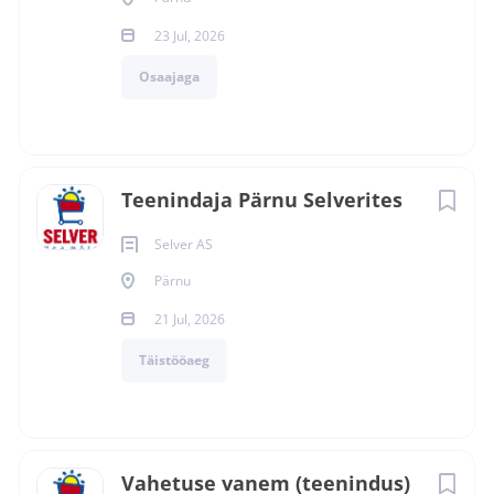
23 Jul, 2026
Kohapeal/Kaugtöö
Osaajaga
Kohapeal
(9)
Teenindaja Pärnu Selverites
Ettevõtte nimi
Selver AS
Selver AS
(9)
Pärnu
21 Jul, 2026
Täistööaeg
Vahetuse vanem (teenindus)