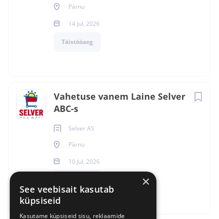
Pärnu
14 Jul, 2026
Täistööaeg
Vahetuse vanem Laine Selver
ABC-s
Selver AS
Pärnu
10 Jul, 2026
×
Täistööaeg
See veebisait kasutab
küpsiseid
Kasutame küpsiseid sisu, reklaamide