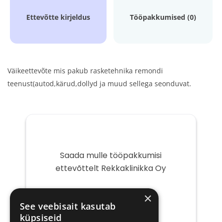
Ettevõtte kirjeldus
Tööpakkumised (0)
Väikeettevõte mis pakub rasketehnika remondi
teenust(autod,kärud,dollyd ja muud sellega seonduvat.
Saada mulle tööpakkumisi
ettevõttelt Rekkaklinikka Oy
Teie
×
e-
See veebisait kasutab
post
küpsiseid