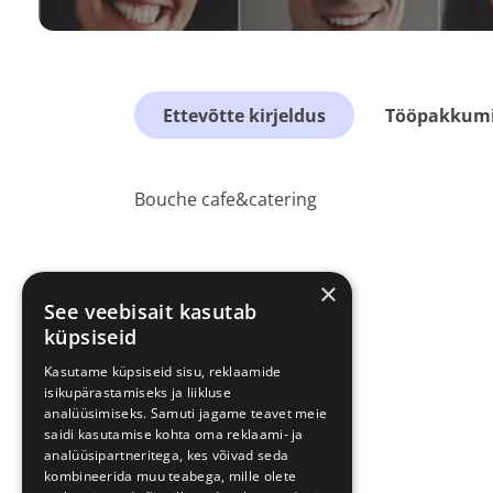
Ettevõtte kirjeldus
Tööpakkumis
Bouche cafe&catering
×
See veebisait kasutab
küpsiseid
Kasutame küpsiseid sisu, reklaamide
isikupärastamiseks ja liikluse
analüüsimiseks. Samuti jagame teavet meie
saidi kasutamise kohta oma reklaami- ja
analüüsipartneritega, kes võivad seda
kombineerida muu teabega, mille olete