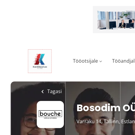
Skip
to
main
content
Tööotsijale
Tööandjal
Tagasi
Bosodim OÜ
Varraku 14, Tallinn, Estla