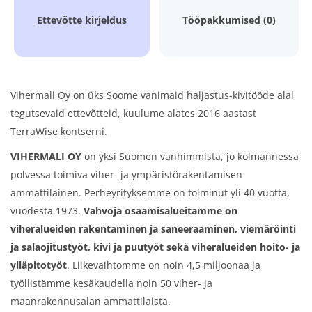
Ettevõtte kirjeldus
Tööpakkumised (0)
Vihermali Oy on üks Soome vanimaid haljastus-kivitööde alal
tegutsevaid ettevõtteid, kuulume alates 2016 aastast
TerraWise kontserni.
VIHERMALI OY
on yksi Suomen vanhimmista, jo kolmannessa
polvessa toimiva viher- ja ympäristörakentamisen
ammattilainen. Perheyrityksemme on toiminut yli 40 vuotta,
vuodesta 1973.
Vahvoja osaamisalueitamme on
viheralueiden
rakentaminen ja saneeraaminen, viemäröinti
ja salaojitustyöt, kivi ja puutyöt sekä viheralueiden hoito- ja
ylläpitotyöt
. Liikevaihtomme on noin 4,5 miljoonaa ja
työllistämme kesäkaudella noin 50 viher- ja
maanrakennusalan ammattilaista.