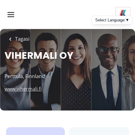
Skip
to
main
content
Tagasi
VIHERMALI OY
Perttula, Finnland
www.vihermali.fi