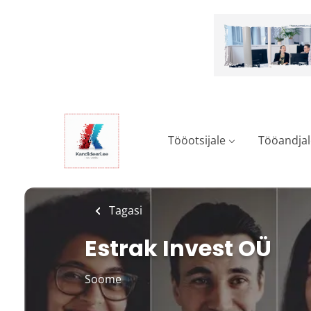
Skip
to
main
content
Tööotsijale
Tööandjal
Tagasi
Estrak Invest OÜ
Soome