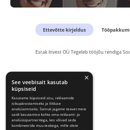
Ettevõtte kirjeldus
Tööpakkumis
Esrak Invest OÜ Tegeleb tööjõu rendiga S
×
See veebisait kasutab
küpsiseid
Kasutame küpsiseid sisu, reklaamide
isikupärastamiseks ja liikluse
analüüsimiseks. Samuti jagame teavet meie
saidi kasutamise kohta oma reklaami- ja
analüüsipartneritega, kes võivad seda
kombineerida muu teabega, mille olete