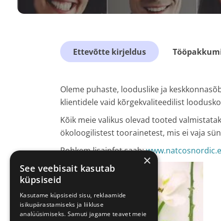
Ettevõtte kirjeldus
Tööpakkumis
Oleme puhaste, looduslike ja keskkonnas
klientidele vaid kõrgekvaliteedilist loodusko
Kõik meie valikus olevad tooted valmistatak
ökoloogilistest toorainetest, mis ei vaja sü
Rohkem lisainfot saab:
www.natcosnordic.
×
See veebisait kasutab
küpsiseid
Kasutame küpsiseid sisu, reklaamide
isikupärastamiseks ja liikluse
analüüsimiseks. Samuti jagame teavet meie