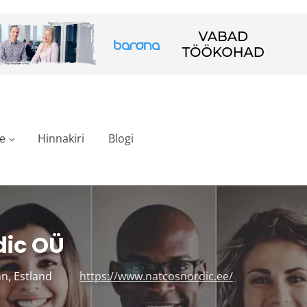
e
Hinnakiri
Blogi
dic OÜ
nn, Estland
https://www.natcosnordic.ee/