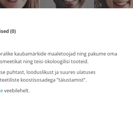
ed (0)
õbralike kaubamärkide maaletoojad ning pakume oma
smeetikat ning teisi ökoloogilisi tooteid.
se puhtast, looduslikust ja suures ulatuses
nteetiliste koostisosadega ”täiustamist”.
ee
veebilehelt.