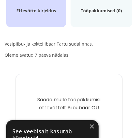
Ettevõtte kirjeldus
Tööpakkumised (0)
Vesipiibu- ja kokteilibaar Tartu südalinnas.
Oleme avatud 7 päeva nädalas
Saada mulle tööpakkumisi
ettevõttelt Piibubaar OÜ
Teie
×
e-
See veebisait kasutab
post