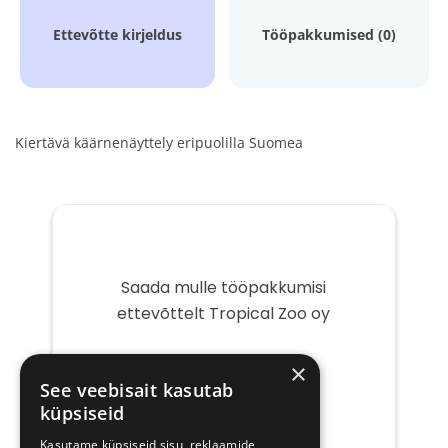
Ettevõtte kirjeldus
Tööpakkumised (0)
Kiertävä käärnenäyttely eripuolilla Suomea
Saada mulle tööpakkumisi
ettevõttelt Tropical Zoo oy
Teie
×
e-
See veebisait kasutab
post
küpsiseid
Kasutame küpsiseid sisu, reklaamide