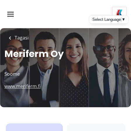
Skip
to
main
content
Tagasi
Meriferm Oy
Soome
www.meriferm.fi