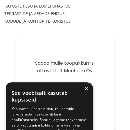
KATUSTE PESU JA LUMEPUHASTUS
TERRASSIDE JA AEDADE EHITUS
KODUDE JA KONTORITE KORISTUS
Saada mulle tööpakkumisi
ettevõttelt Meriferm Oy
Teie
×
e-
See veebisait kasutab
post
küpsiseid
Kasutame küpsiseid sisu, reklaamide
isikupärastamiseks ja liikluse
analüüsimiseks. Samuti jagame teavet meie
saidi kasutamise kohta oma reklaami- ja