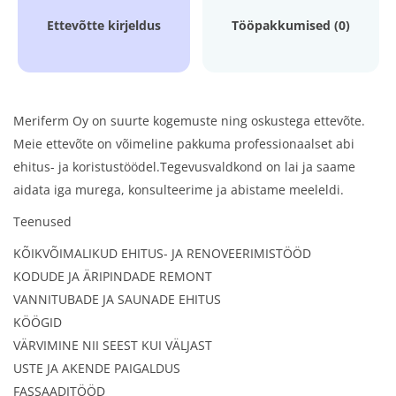
Ettevõtte kirjeldus
Tööpakkumised (0)
Meriferm Oy on suurte kogemuste ning oskustega ettevõte.
Meie ettevõte on võimeline pakkuma professionaalset abi
ehitus- ja koristustöödel.Tegevusvaldkond on lai ja saame
aidata iga murega, konsulteerime ja abistame meeleldi.
Teenused
KÕIKVÕIMALIKUD EHITUS- JA RENOVEERIMISTÖÖD
KODUDE JA ÄRIPINDADE REMONT
VANNITUBADE JA SAUNADE EHITUS
KÖÖGID
VÄRVIMINE NII SEEST KUI VÄLJAST
USTE JA AKENDE PAIGALDUS
FASSAADITÖÖD