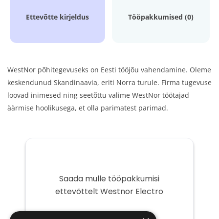
Ettevõtte kirjeldus
Tööpakkumised (0)
WestNor põhitegevuseks on Eesti tööjõu vahendamine. Oleme
keskendunud Skandinaavia, eriti Norra turule. Firma tugevuse
loovad inimesed ning seetõttu valime WestNor töötajad
äärmise hoolikusega, et olla parimatest parimad.
Saada mulle tööpakkumisi
ettevõttelt Westnor Electro
Teie
e-