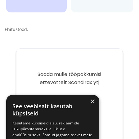
Ehitustööd.
Saada mulle tööpakkumisi
ettevõttelt Scandirax ytj
Teie
×
e-
See veebisait kasutab
post
küpsiseid
Kasutame küpsiseid sisu, reklaamide
isikupärastamiseks ja liikluse
analüüsimiseks. Samuti jagame teavet meie