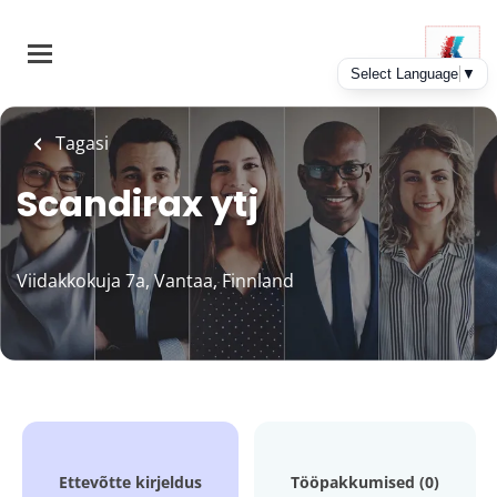
Skip
to
main
content
Tagasi
Scandirax ytj
Viidakkokuja 7a, Vantaa, Finnland
Ettevõtte kirjeldus
Tööpakkumised (0)