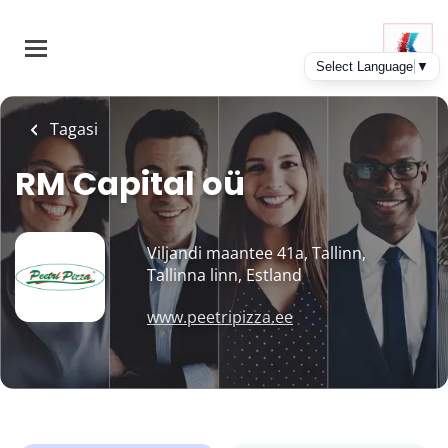
Skip
to
main
content
Tagasi
RM Capital oü
Viljandi maantee 41a, Tallinn,
Tallinna linn, Estland
www.peetripizza.ee