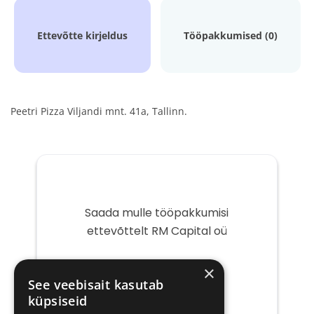
Ettevõtte kirjeldus
Tööpakkumised (0)
Peetri Pizza Viljandi mnt. 41a, Tallinn.
Saada mulle tööpakkumisi
ettevõttelt RM Capital oü
Teie
×
e-
See veebisait kasutab
post
küpsiseid