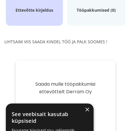
Ettevõtte kirjeldus
Tööpakkumised (0)
LIHTSAIM VIIS SAADA KINDEL TÖÖ JA PALK SOOMES !
Saada mulle tööpakkumisi
ettevõttelt Derram Oy
Teie
×
e-
See veebisait kasutab
post
küpsiseid
Kasutame küpsiseid sisu, reklaamide