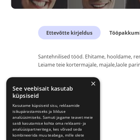
Ettevõtte kirjeldus
Tööpakkumis
Santehnilised tööd. Ehitame, hooldame, r
Leiame teie kortermajale, majale,laole par
×
See veebisait kasutab
küpsiseid
Kasutame küpsiseid sisu, reklaamide
isikupärastamiseks ja liikluse
analüüsimiseks. Samuti jagame teavet meie
saidi kasutamise kohta oma reklaami- ja
analüüsipartneritega, kes võivad seda
kombineerida muu teabega, mille olete