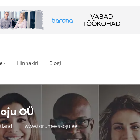
e
Hinnakiri
Blogi
oju OÜ
stland
www.torumeeskoju.ee