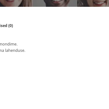
ed (0)
emondime.
ima lahenduse.