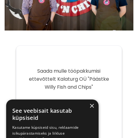
Saada mulle tööpakkumisi
ettevõttelt Kalaturg OÜ "Päästke
Willy Fish and Chips"
Teie
×
e-
See veebisait kasutab
post
küpsiseid
Kasutame küpsiseid sisu, reklaamide
isikupärastamiseks ja liikluse