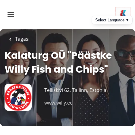
Skip
to
main
content
Tagasi
Kalaturg OÜ "Päästke
Willy Fish and Chips"
Telliskivi 62, Tallinn, Estonia
www.willy.ee