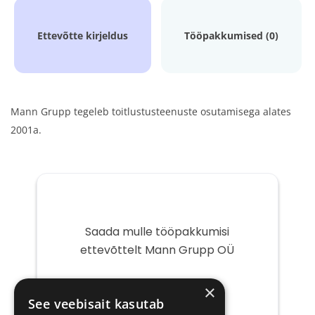
Ettevõtte kirjeldus
Tööpakkumised (0)
Mann Grupp tegeleb toitlustusteenuste osutamisega alates
2001a.
Saada mulle tööpakkumisi
ettevõttelt Mann Grupp OÜ
Teie
×
e-
See veebisait kasutab
post