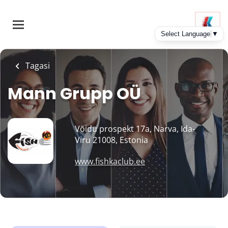
Skip
to
main
content
Tagasi
Mann Grupp OÜ
Võidu prospekt 17a, Narva, Ida-
Viru 21008, Estonia
www.fishkaclub.ee