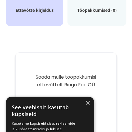
Ettevõtte kirjeldus
Tööpakkumised (0)
Saada mulle tööpakkumisi
ettevõttelt Ringo Eco OÜ
Teie
×
e-
See veebisait kasutab
post
küpsiseid
Kasutame küpsiseid sisu, reklaamide
isikupärastamiseks ja liikluse