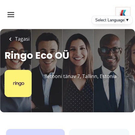
Skip
to
main
content
Tagasi
Ringo Eco OÜ
Betooni tänav 7, Tallinn, Estonia