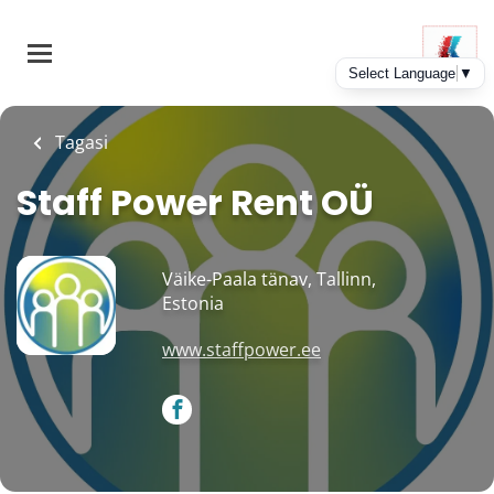
Skip
to
main
content
Tagasi
Staff Power Rent OÜ
Väike-Paala tänav, Tallinn,
Estonia
www.staffpower.ee