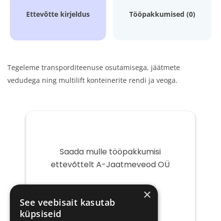
Ettevõtte kirjeldus
Tööpakkumised (0)
Tegeleme transporditeenuse osutamisega, jäätmete
vedudega ning multilift konteinerite rendi ja veoga.
Saada mulle tööpakkumisi
ettevõttelt A-Jaatmeveod OÜ
Teie
×
e-
See veebisait kasutab
post
küpsiseid