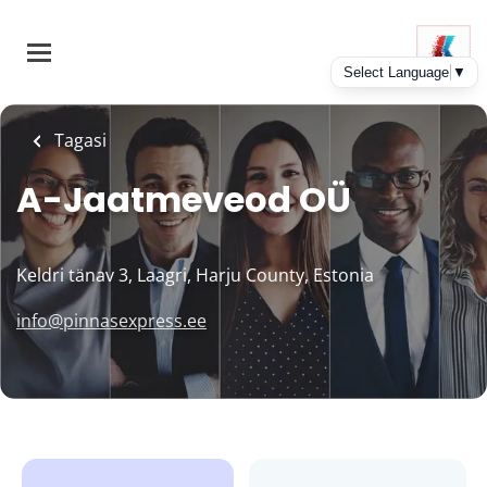
Skip
to
main
content
Tagasi
A-Jaatmeveod OÜ
Keldri tänav 3, Laagri, Harju County, Estonia
info@pinnasexpress.ee