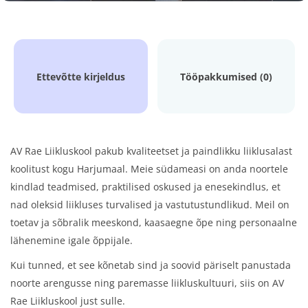
Ettevõtte kirjeldus
Tööpakkumised (0)
AV Rae Liikluskool pakub kvaliteetset ja paindlikku liiklusalast
koolitust kogu Harjumaal. Meie südameasi on anda noortele
kindlad teadmised, praktilised oskused ja enesekindlus, et
nad oleksid liikluses turvalised ja vastutustundlikud. Meil on
toetav ja sõbralik meeskond, kaasaegne õpe ning personaalne
lähenemine igale õppijale.
Kui tunned, et see kõnetab sind ja soovid päriselt panustada
noorte arengusse ning paremasse liikluskultuuri, siis on AV
Rae Liikluskool just sulle.