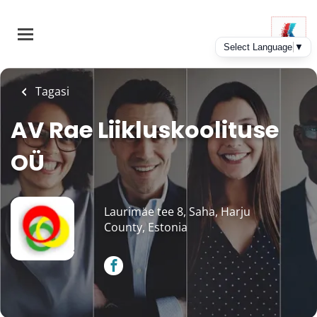
Skip
to
main
content
Tagasi
AV Rae Liikluskoolituse
OÜ
Laurimäe tee 8, Saha, Harju
County, Estonia