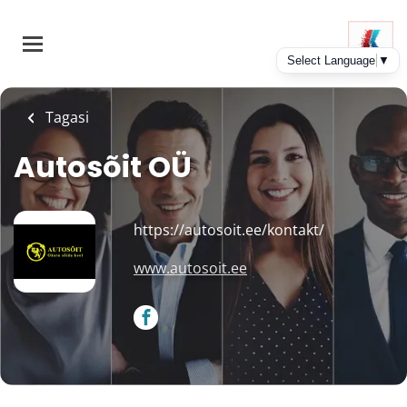
Skip
to
main
content
Tagasi
Autosõit OÜ
https://autosoit.ee/kontakt/
www.autosoit.ee