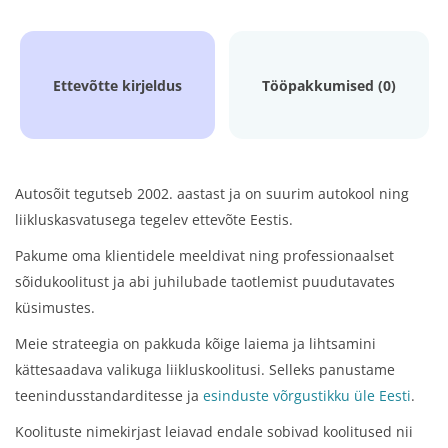
Ettevõtte kirjeldus
Tööpakkumised (0)
Autosõit tegutseb 2002. aastast ja on suurim autokool ning
liikluskasvatusega tegelev ettevõte Eestis.
Pakume oma klientidele meeldivat ning professionaalset
sõidukoolitust ja abi juhilubade taotlemist puudutavates
küsimustes.
Meie strateegia on pakkuda kõige laiema ja lihtsamini
kättesaadava valikuga liikluskoolitusi. Selleks panustame
teenindusstandarditesse ja
esinduste võrgustikku üle Eesti
.
Koolituste nimekirjast leiavad endale sobivad koolitused nii