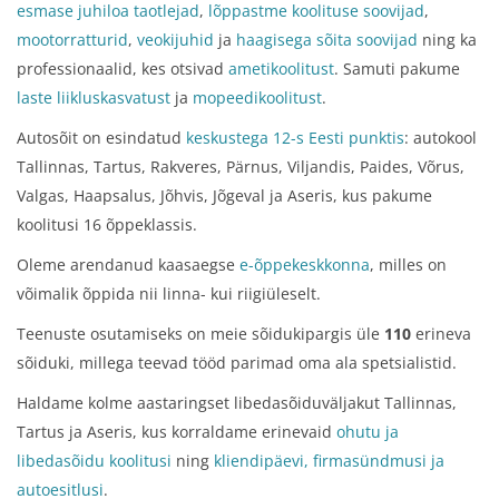
esmase juhiloa taotlejad
,
lõppastme koolituse soovijad
,
mootorratturid
,
veokijuhid
ja
haagisega sõita soovijad
ning ka
professionaalid, kes otsivad
ametikoolitust
. Samuti pakume
laste liikluskasvatust
ja
mopeedikoolitust
.
Autosõit on esindatud
keskustega 12-s Eesti punktis
: autokool
Tallinnas, Tartus, Rakveres, Pärnus, Viljandis, Paides, Võrus,
Valgas, Haapsalus, Jõhvis, Jõgeval ja Aseris, kus pakume
koolitusi 16 õppeklassis.
Oleme arendanud kaasaegse
e-õppekeskkonna
, milles on
võimalik õppida nii linna- kui riigiüleselt.
Teenuste osutamiseks on meie sõidukipargis üle
110
erineva
sõiduki, millega teevad tööd parimad oma ala spetsialistid.
Haldame kolme aastaringset libedasõiduväljakut Tallinnas,
Tartus ja Aseris, kus korraldame erinevaid
ohutu ja
libedasõidu koolitusi
ning
kliendipäevi, firmasündmusi ja
autoesitlusi
.