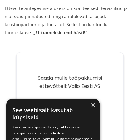
Ettevõtte äritegevuse aluseks on kvaliteetsed, tervislikud ja
maitsvad piimatooted ning rahulolevad tarbijad,
koostööpartnerid ja töötajad. Sellest on kantud ka
tunnuslause: „
Et tunneksid end hästi!
“.
Saada mulle tööpakkumisi
ettevõttelt Valio Eesti AS
Teie
×
e-
See veebisait kasutab
post
küpsiseid
Kasutame küpsiseid sisu, reklaamide
isikupärastamiseks ja liikluse
analüüsimiseks. Samuti jagame teavet meie