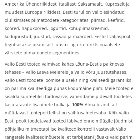
Ameerika Ühendriikidest, Itaaliast, Saksamaalt, Küproselt ja
muudest Euroopa riikidest. Eesti turul on Valio esindatud
olulisimates piimatoodete kategooriates: piimad, keefirid,
koored, hapukoored, jogurtid, kohupiimakreemid,
kodujuustud, juustud, rasvad ja määrded. Eestist väljaspool
tegutsetakse peamiselt juustu- aga ka funktsionaalsete
värskete piimatoodete segmentides.
Valio Eesti tooted valmivad kahes Lõuna-Eestis paiknevas
tehases – Valio Laeva Meiereis ja Valio Võru juustutehases.
Valio Eesti toodete loomise aluseks ning kvaliteedi garantiiks
on parima kvaliteediga puhas kodumaine piim. Meie tooted ei
sisalda sünteetilisi toiduvärve, vähendame pidevalt toodetes
kasutatavate lisaainete hulka ja
100%
Alma brändi all
müüdavast tooteportfellist on säilitusainetevaba. Kõik Valio
Eesti poolt toodetavad tooted läbivad enne müügile jõudmist
põhjaliku mitmeetapilise kvaliteedikontrolli vastavalt Valio
rangetele kvaliteedinõuetele, et tarbijateni jõuaks vaid parim.