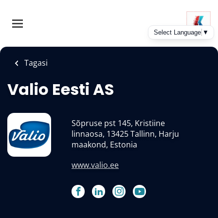
Skip
to
main
content
Tagasi
Valio Eesti AS
Sõpruse pst 145, Kristiine
linnaosa, 13425 Tallinn, Harju
maakond, Estonia
www.valio.ee