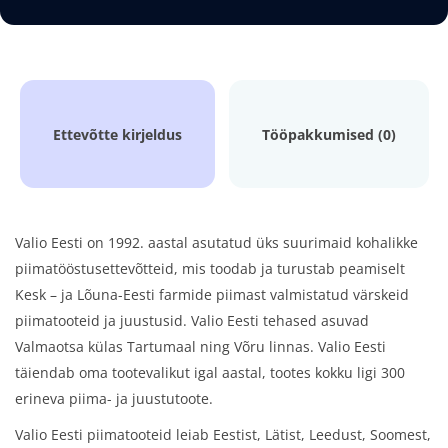
Ettevõtte kirjeldus
Tööpakkumised (0)
Valio Eesti on 1992. aastal asutatud üks suurimaid kohalikke
piimatööstusettevõtteid, mis toodab ja turustab peamiselt
Kesk – ja Lõuna-Eesti farmide piimast valmistatud värskeid
piimatooteid ja juustusid. Valio Eesti tehased asuvad
Valmaotsa külas Tartumaal ning Võru linnas. Valio Eesti
täiendab oma tootevalikut igal aastal, tootes kokku ligi 300
erineva piima- ja juustutoote.
Valio Eesti piimatooteid leiab Eestist, Lätist, Leedust, Soomest,