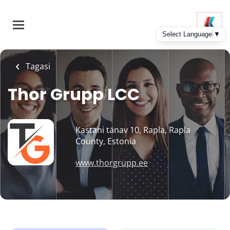
Skip
to
main
content
Tagasi
Thor Grupp LCC
Kastani tänav 10, Rapla, Rapla
County, Estonia
www.thorgrupp.ee