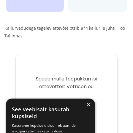
Kallurvedudega tegelev ettevòte otsib 8*4 kallurile juhti. Töö
Tallinnas
Saada mulle tööpakkumisi
ettevõttelt Vetricon oü
Teie
×
e-
See veebisait kasutab
post
küpsiseid
Kasutame küpsiseid sisu, reklaamide
isikupärastamiseks ja liikluse