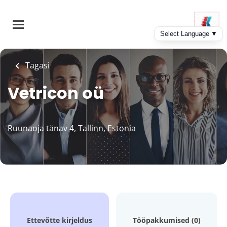
Skip
to
main
content
Tagasi
Vetricon oü
Ruunaoja tänav 4, Tallinn, Estonia
Ettevõtte kirjeldus
Tööpakkumised (0)