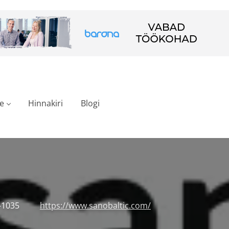
e
Hinnakiri
Blogi
V-1035
https://www.sanobaltic.com/