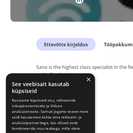
Ettevõtte kirjeldus
Tööpakkumis
Sano is the highest class specialist in the
and IoT solutions
×
See veebisait kasutab
küpsiseid
Kasutame küpsiseid sisu, reklaamide
isikupärastamiseks ja liikluse
analüüsimiseks. Samuti jagame teavet meie
saidi kasutamise kohta oma reklaami- ja
analüüsipartneritega, kes võivad seda
kombineerida muu teabega, mille olete