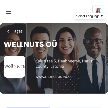
Skip
to
main
content
Tagasi
WELLNUTS OÜ
Kaluri tee 5, Haabneeme, Harju
County, Estonia
www.mandlipood.ee