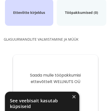
Ettevõtte kirjeldus
Tööpakkumised (0)
GLASUURMANDLITE VALMISTAMINE JA MÜÜK
Saada mulle tööpakkumisi
ettevõttelt WELLNUTS OÜ
Teie
×
e-
See veebisait kasutab
post
küpsiseid